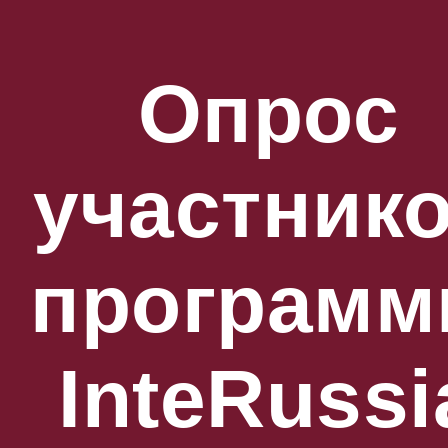
Опрос
участник
програм
InteRussi